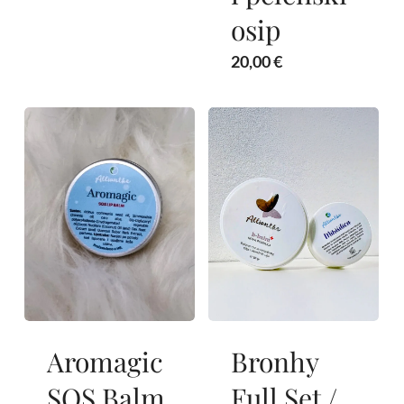
osip
20,00
€
Nema proizvoda u košarici.
Aromagic
Bronhy
Go to shop
SOS Balm
Full Set /