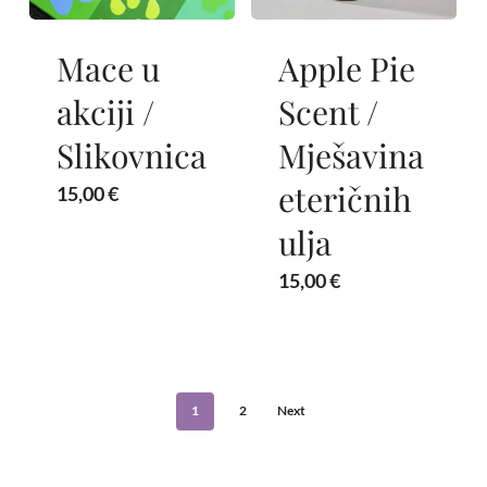
Mace u
Apple Pie
akciji /
Scent /
Slikovnica
Mješavina
eteričnih
15,00
€
ulja
15,00
€
1
2
Next