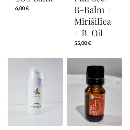
B-Balm +
6,00
€
Mirišilica
+ B-Oil
55,00
€