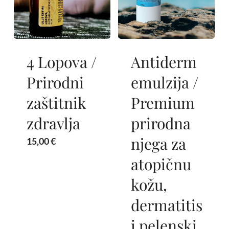
4 Lopova /
Antiderm
Prirodni
emulzija /
zaštitnik
Premium
zdravlja
prirodna
njega za
15,00
€
atopičnu
kožu,
dermatitis
i pelenski