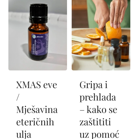
XMAS eve
Gripa i
/
prehlada
Mješavina
– kako se
eteričnih
zaštititi
ulja
uz pomoć