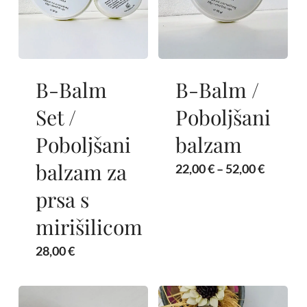
B-Balm
B-Balm /
Set /
Poboljšani
Poboljšani
balzam
balzam za
Raspon
22,00
€
–
52,00
€
cijena:
prsa s
od
22,00 €
mirišilicom
do
52,00 €
28,00
€