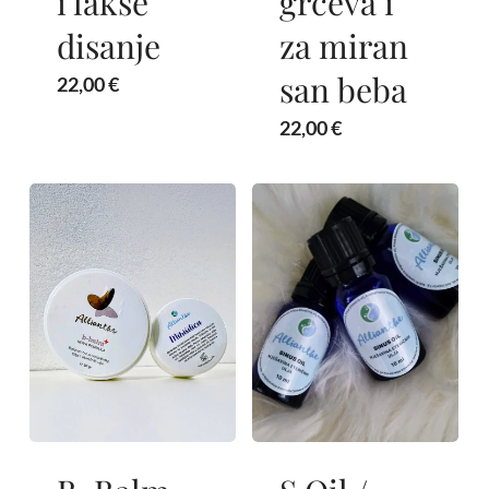
i lakše
grčeva i
disanje
za miran
san beba
22,00
€
22,00
€