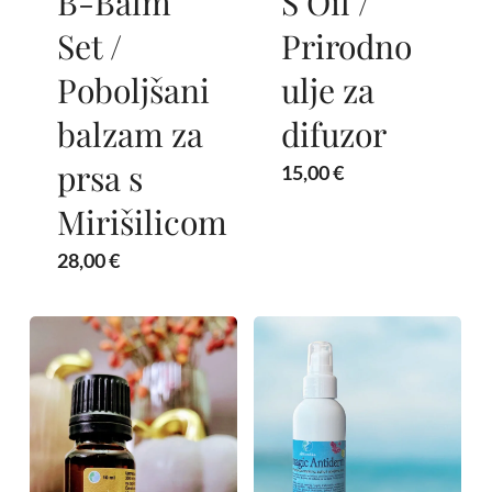
B-Balm
S Oil /
Set /
Prirodno
Poboljšani
ulje za
balzam za
difuzor
prsa s
15,00
€
Mirišilicom
28,00
€