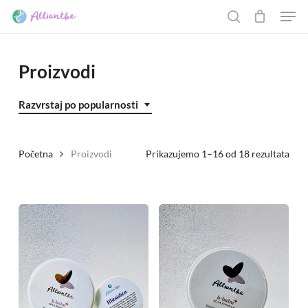
Men
Skip
to
Cart
search
CLOSE
CART
main
content
Proizvodi
Razvrstaj po popularnosti
Por
Početna
Proizvodi
Prikazujemo 1–16 od 18 rezultata
po
popu