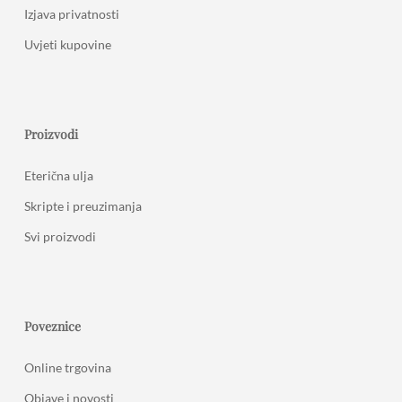
Izjava privatnosti
Uvjeti kupovine
Proizvodi
Eterična ulja
Skripte i preuzimanja
Svi proizvodi
Poveznice
Online trgovina
Objave i novosti