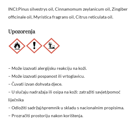
INCI:Pinus silvestrys oil, Cinnamomum zeylanicum oil, Zingiber
officinale oil, Myristica fragrans oil, Citrus reticulata oil.
Upozorenja
– Može izazvati alergijsku reakciju na koži.
– Može izazvati pospanost ili vrtoglavicu.
– Čuvati izvan dohvata djece.
Nema proizvoda u košarici.
– U slučaju nadražaja ili osipa na koži: zatražiti savjet/pomoć
liječnika
Go to shop
– Odložiti sadržaj/spremnik u skladu s nacionalnim propisima.
– Prozračiti prostoriju nakon korištenja.