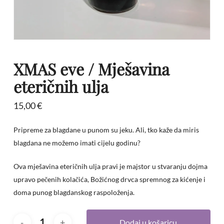
XMAS eve / Mješavina
eteričnih ulja
15,00
€
Pripreme za blagdane u punom su jeku. Ali, tko kaže da miris
blagdana ne možemo imati cijelu godinu?
Ova mješavina eteričnih ulja pravi je majstor u stvaranju dojma
upravo pečenih kolačića, Božićnog drvca spremnog za kićenje i
doma punog blagdanskog raspoloženja.
Dodaj u košaricu