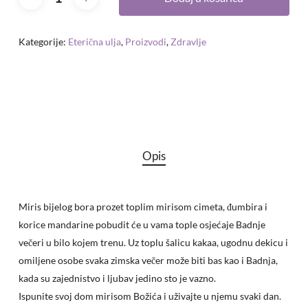
Kategorije:
Eterična ulja
,
Proizvodi
,
Zdravlje
Opis
Miris bijelog bora prozet toplim mirisom cimeta, đumbira i
korice mandarine pobudit će u vama tople osjećaje Badnje
večeri u bilo kojem trenu. Uz toplu šalicu kakaa, ugodnu dekicu i
omiljene osobe svaka zimska večer može biti bas kao i Badnja,
kada su zajednistvo i ljubav jedino sto je vazno.
Ispunite svoj dom mirisom Božića i uživajte u njemu svaki dan.