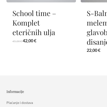
School time –
​S-Bal
Komplet
melem
eteričnih ulja
glavob
disanj
Izvorna
Trenutna
42,00
€
45,00
€
cijena
cijena
22,00
€
bila
je:
je:
42,00 €.
45,00 €.
Informacije
Plaćanje i dostava