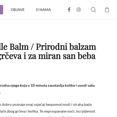
search
FACEBOOK
INSTAGRAM
OBJAVE
O NAMA
CLOSE
CART
lle Balm / Prirodni balzam
grčeva i za miran san beba
rodna njega koja u 10 minuta zaustavlja kolike i uvodi vašu
.
ko dobro poznaje onaj osjećaj bespomoćnosti i straha kada
ače zbog grčeva i kolika. Te neprospavane noći, iscrpljenost