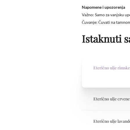
Napomene i upozorenja
​Važno: Samo za vanjsku upo
​Čuvanje: Čuvati na tamnom
Istaknuti s
Eterično ulje rimske
Eterično ulje crven
Eterično ulje lavand