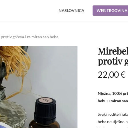
NASLOVNICA
WEB TRGOVINA
Cart
 protiv grčeva i za miran san beba
​Mirebe
protiv 
22,00
€
Nježna, 100% pri
bebu u miran san
Svaki roditelj ja
beba neutješno pl