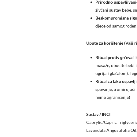
​Prirodno uspavljivanj
živčani sustav bebe, 
​Beskompromisna sigu
djece od samog rođenj
Upute za korištenje (Vaši r
Ritual protiv grčeva i 
masaže, obucite bebi b
ugrijali glačalom). Te
Ritual za lako uspavlji
spavanje, a umirujući m
nema ograničenja!
Sastav / INCI
​Caprylic/Capric Triglycer
Lavandula Angustifolia Oil