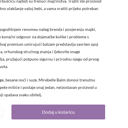
rbuščiću najteži su trenuci majčinstva. Tražili ste proizvod
hitno olakšanje vašoj bebi, a vama vratiti prijeko potreban
ogodišnjem renomeu našeg brenda i povjerenju majki,
e konačni odgovor na dojenačke kolike i probleme s
Ovaj premium umirujući balzam predstavlja savršen spoj
a, vrhunskog stručnog znanja i ljekovite snage
lja, pružajući potpuno sigurnu i prirodnu njegu od prvog
vota.
ge, besane noći i suze. Mirebelle Balm donosi trenutnu
ete mišiće i postaje onaj jedan, neizostavan proizvod u
oji spašava svaku obitelj.
Dodaj u košaricu