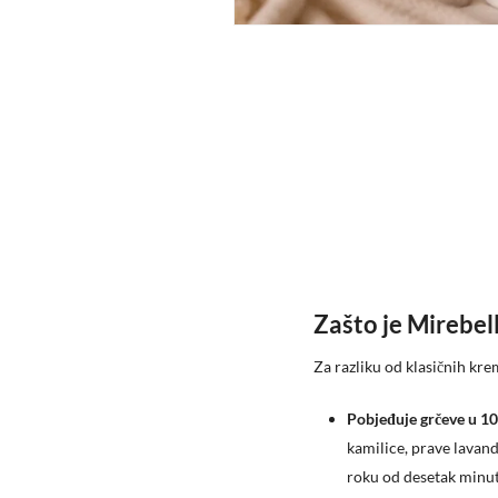
Zašto je Mirebell
​Za razliku od klasičnih kr
​Pobjeđuje grčeve u 1
kamilice, prave lavand
roku od desetak minut