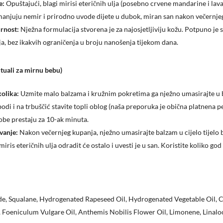
e:
Opuštajući, blagi mirisi eteričnih ulja (posebno crvene mandarine i lav
smanjuju nemir i prirodno uvode dijete u dubok, miran san nakon večernje
rnost:
Nježna formulacija stvorena je za najosjetljiviju kožu. Potpuno je 
a, bez ikakvih ograničenja u broju nanošenja tijekom dana.
ituali za mirnu bebu)
kolika:
Uzmite malo balzama i kružnim pokretima ga nježno umasirajte u 
odi i na trbuščić stavite topli oblog (naša preporuka je obična platnena 
gobe prestaju za 10-ak minuta.
vanje:
Nakon večernjeg kupanja, nježno umasirajte balzam u cijelo tijelo 
iris eteričnih ulja odradit će ostalo i uvesti je u san. Koristite koliko go
ide, Squalane, Hydrogenated Rapeseed Oil, Hydrogenated Vegetable Oil, Ci
, Foeniculum Vulgare Oil, Anthemis Nobilis Flower Oil, Limonene, Linaloo