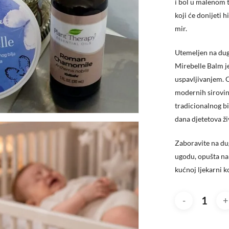
i bol u malenom t
koji će donijeti 
mir.
Utemeljen na dug
Mirebelle Balm j
uspavljivanjem. 
modernih sirovin
tradicionalnog bi
dana djetetova ži
​Zaboravite na du
ugodu, opušta nap
kućnoj ljekarni k