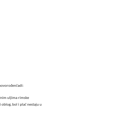
 novorođenčadi:
čnim uljima rimske
oblog, bol i plač nestaju u