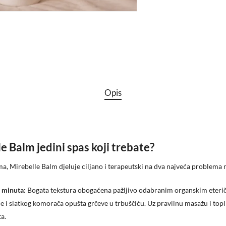
Opis
e Balm jedini spas koji trebate?
ema, Mirebelle Balm djeluje ciljano i terapeutski na dva najveća problema
0 minuta:
Bogata tekstura obogaćena pažljivo odabranim organskim eteri
e i slatkog komorača opušta grčeve u trbuščiću. Uz pravilnu masažu i topli 
a.