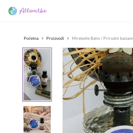
Skip
to
main
content
Početna
Proizvodi
​Mirebelle Balm / Prirodni balzam
Pritisnite enter za pretraživanje ili esc za prekid