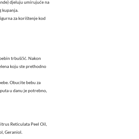
ande) djeluju umirujuće na
g kupanja.
sigurna za korištenje kod
bebin trbuščić. Nakon
pelena koju ste prethodno
bebe. Obucite bebu za
d puta u danu je potrebno,
trus Reticulata Peel Oil,
l, Geraniol.