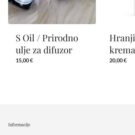
S Oil / Prirodno
Hranj
ulje za difuzor
krem
15,00
€
20,00
€
Informacije