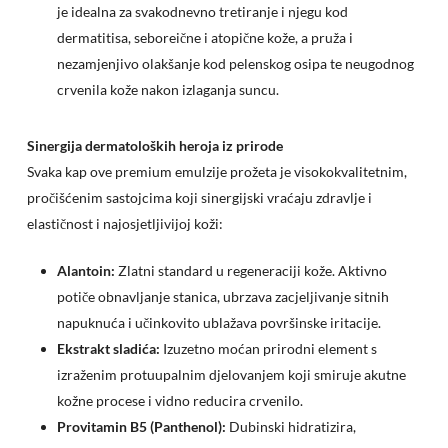
je idealna za svakodnevno tretiranje i njegu kod
dermatitisa, seboreične i atopične kože, a pruža i
nezamjenjivo olakšanje kod pelenskog osipa te neugodnog
crvenila kože nakon izlaganja suncu.
Sinergija dermatoloških heroja iz prirode
Svaka kap ove premium emulzije prožeta je visokokvalitetnim,
pročišćenim sastojcima koji sinergijski vraćaju zdravlje i
elastičnost i najosjetljivijoj koži:
Alantoin:
Zlatni standard u regeneraciji kože. Aktivno
potiče obnavljanje stanica, ubrzava zacjeljivanje sitnih
napuknuća i učinkovito ublažava površinske iritacije.
Ekstrakt sladića:
Izuzetno moćan prirodni element s
izraženim protuupalnim djelovanjem koji smiruje akutne
kožne procese i vidno reducira crvenilo.
Provitamin B5 (Panthenol):
Dubinski hidratizira,