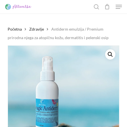
Men
Skip
to
Cart
search
CLOSE
CART
main
content
Početna
Zdravlje
Antiderm emulzija / Premium
prirodna njega za atopičnu kožu, dermatitis i pelenski osip