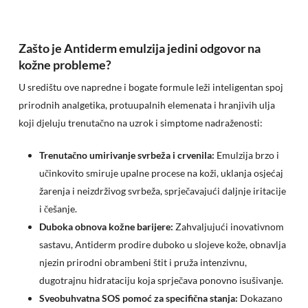
Zašto je Antiderm emulzija jedini odgovor na
kožne probleme?
U središtu ove napredne i bogate formule leži inteligentan spoj
prirodnih analgetika, protuupalnih elemenata i hranjivih ulja
koji djeluju trenutačno na uzrok i simptome nadraženosti:
Trenutačno umirivanje svrbeža i crvenila:
Emulzija brzo i
učinkovito smiruje upalne procese na koži, uklanja osjećaj
žarenja i neizdrživog svrbeža, sprječavajući daljnje iritacije
i češanje.
Duboka obnova kožne barijere:
Zahvaljujući inovativnom
sastavu, Antiderm prodire duboko u slojeve kože, obnavlja
njezin prirodni obrambeni štit i pruža intenzivnu,
dugotrajnu hidrataciju koja sprječava ponovno isušivanje.
Sveobuhvatna SOS pomoć za specifična stanja:
Dokazano