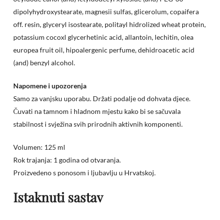
dipolyhydroxystearate, magnesii sulfas, glicerolum, copaifera
off. resin, glyceryl isostearate, politayl hidrolized wheat protein,
potassium cocoxl glycerhetinic acid, allantoin, lechitin, olea
europea fruit oil, hipoalergenic perfume, dehidroacetic acid
(and) benzyl alcohol.
Napomene i upozorenja
Samo za vanjsku uporabu. Držati podalje od dohvata djece.
Čuvati na tamnom i hladnom mjestu kako bi se sačuvala
stabilnost i svježina svih prirodnih aktivnih komponenti.
Volumen: 125 ml
Rok trajanja: 1 godina od otvaranja.
Proizvedeno s ponosom i ljubavlju u Hrvatskoj.
Istaknuti sastav