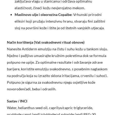
zaključava vlagu u stanicama i održava optimalnu
elastičnost, čineći kožu nevjerojatno mekom.
Maslinovo ulje i oleorezina Copaibe:
Vrhunski prirodni
eliksiri koji pružaju intenzivnu hranu, stvaraju fini zaštitni
sloj na površini kože i štite je od štetnih vanjskih utjecaja.
Način korištenja (Vaš svakodnevni ritual obnove)
Nanesite Antiderm emulziju na čistu i suhu kožu u tankom sloju.
Nježno i pažljivo umasirajte kružnim pokretima dok se formula
potpuno ne upije. Za optimalne rezultate i održavanje zdrave
barijere, koristite emulziju svakodnevno, s posebnim naglaskom
na područja koja su izrazito sklona iritacijama, crvenilu i suhoći.
Nema proizvoda u košarici.
Potpuno je sigurna za svakodnevnu njegu osjetljive kože
novorođenčadi, beba i odraslih.
Go to shop
Sastav / INCI
Water, helianthus seed oil, caprilyx/capric triglyceride,
ocyldode canol (and) ictyldodecyl xyloside (and) PEG-30