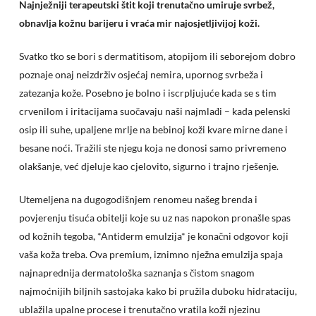
Najnježniji terapeutski štit koji trenutačno umiruje svrbež,
obnavlja kožnu barijeru i vraća mir najosjetljivijoj koži.
Svatko tko se bori s dermatitisom, atopijom ili seborejom dobro
poznaje onaj neizdrživ osjećaj nemira, upornog svrbeža i
zatezanja kože. Posebno je bolno i iscrpljujuće kada se s tim
crvenilom i iritacijama suočavaju naši najmlađi – kada pelenski
osip ili suhe, upaljene mrlje na bebinoj koži kvare mirne dane i
besane noći. Tražili ste njegu koja ne donosi samo privremeno
olakšanje, već djeluje kao cjelovito, sigurno i trajno rješenje.
Utemeljena na dugogodišnjem renomeu našeg brenda i
povjerenju tisuća obitelji koje su uz nas napokon pronašle spas
od kožnih tegoba, *Antiderm emulzija* je konačni odgovor koji
vaša koža treba. Ova premium, iznimno nježna emulzija spaja
najnaprednija dermatološka saznanja s čistom snagom
najmoćnijih biljnih sastojaka kako bi pružila duboku hidrataciju,
ublažila upalne procese i trenutačno vratila koži njezinu