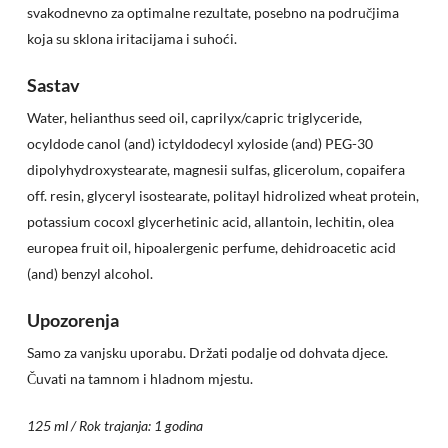
svakodnevno za optimalne rezultate, posebno na područjima
koja su sklona iritacijama i suhoći.
Sastav
Water, helianthus seed oil, caprilyx/capric triglyceride,
ocyldode canol (and) ictyldodecyl xyloside (and) PEG-30
dipolyhydroxystearate, magnesii sulfas, glicerolum, copaifera
off. resin, glyceryl isostearate, politayl hidrolized wheat protein,
potassium cocoxl glycerhetinic acid, allantoin, lechitin, olea
europea fruit oil, hipoalergenic perfume, dehidroacetic acid
(and) benzyl alcohol.
Upozorenja
Samo za vanjsku uporabu. Držati podalje od dohvata djece.
Čuvati na tamnom i hladnom mjestu.
125 ml / Rok trajanja: 1 godina