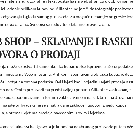
ve materijale, fotografije i tekst postavlja na web stranicu u dobroj namje
šali odabir prilikom kupovine. Allianthe ne jamči da fotografije proizvod
 odgovaraju izgledu samog proizvoda. Za moguće nenamjerne greške kod
ne odgovaramo. Svi opisi se redovito i detaljno provjeravaju.
 SHOP – SKLAPANJE I RASKI
VORA O PRODAJI
nja može se ostvariti samo ukoliko kupac upiše ispravne tražene podatke 
m mjestu na Web mjestima. Prilikom ispunjavanja obrasca kupac je duža
eće i potpune osobne podatke. Ovi Uvjeti kao i pojedini uvjeti prodaje naz
e o određenim proizvodima predstavljaju ponudu Allianthe za sklapanje 
ao kupac popunjavanjem forme i zaključivanjem narudžbe ili na drugi nač
ima iste prihvaća čime se smatra da je zaključen ugovor između kupca i
ja, a prema uvjetima prodaje navedenim u ovim Uvjetima.
 komercijalna svrha Ugovora je kupovina odabranog proizvoda putem Web