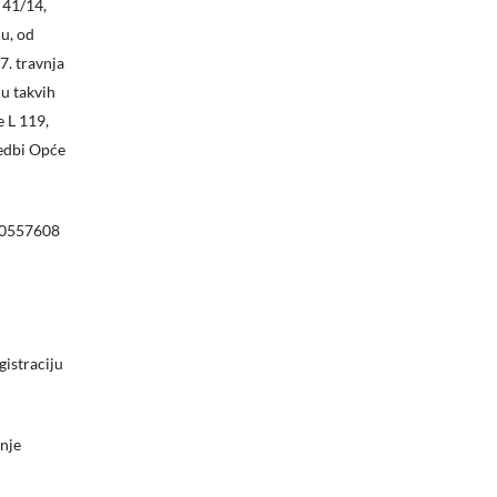
 41/14,
nu, od
7. travnja
ju takvih
e L 119,
vedbi Opće
380557608
gistraciju
pnje