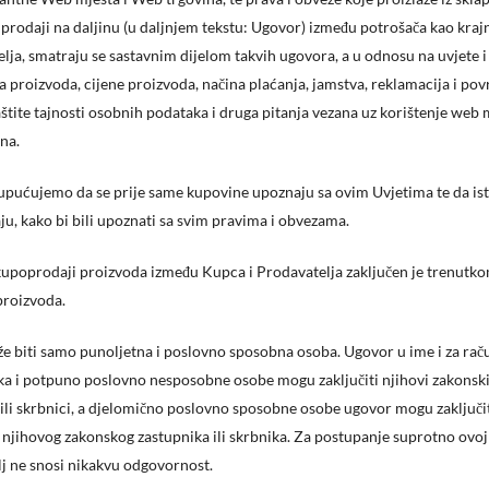
prodaji na daljinu (u daljnjem tekstu: Ugovor) između potrošača kao kraj
elja, smatraju se sastavnim dijelom takvih ugovora, a u odnosu na uvjete i
a proizvoda, cijene proizvoda, načina plaćanja, jamstva, reklamacija i pov
aštite tajnosti osobnih podataka i druga pitanja vezana uz korištenje web m
na.
upućujemo da se prije same kupovine upoznaju sa ovim Uvjetima te da is
ju, kako bi bili upoznati sa svim pravima i obvezama.
upoprodaji proizvoda između Kupca i Prodavatelja zaključen je trenutk
proizvoda.
 biti samo punoljetna i poslovno sposobna osoba. Ugovor u ime i za rač
ka i potpuno poslovno nesposobne osobe mogu zaključiti njihovi zakonsk
 ili skrbnici, a djelomično poslovno sposobne osobe ugovor mogu zaključi
 njihovog zakonskog zastupnika ili skrbnika. Za postupanje suprotno ovo
j ne snosi nikakvu odgovornost.