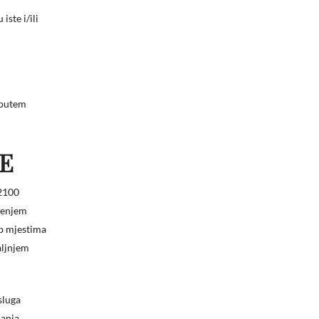
ste i/ili
i putem
E
32100
štenjem
eb mjestima
aljnjem
sluga
panja