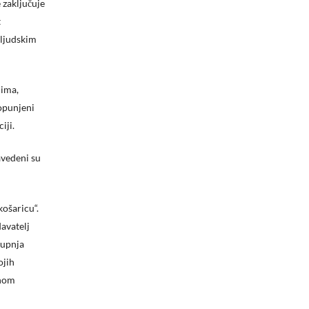
 zaključuje
t
 ljudskim
dima,
popunjeni
iji.
avedeni su
košaricu“.
avatelj
kupnja
ojih
anom