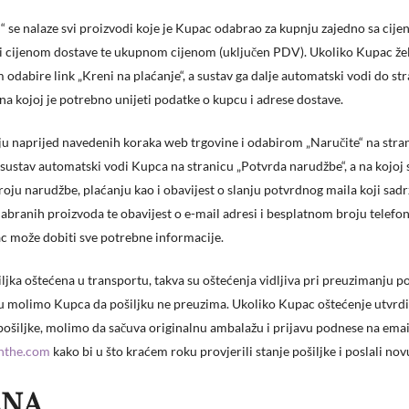
i“ se nalaze svi proizvodi koje je Kupac odabrao za kupnju zajedno sa cij
i cijenom dostave te ukupnom cijenom (uključen PDV). Ukoliko Kupac želi
 odabire link „Kreni na plaćanje“, a sustav ga dalje automatski vodi do st
 na kojoj je potrebno unijeti podatke o kupcu i adrese dostave.
ju naprijed navedenih koraka web trgovine i odabirom „Naručite“ na stran
, sustav automatski vodi Kupca na stranicu „Potvrda narudžbe“, a na kojoj 
roju narudžbe, plaćanju kao i obavijest o slanju potvrdnog maila koji sad
abranih proizvoda te obavijest o e-mail adresi i besplatnom broju telef
c može dobiti sve potrebne informacije.
iljka oštećena u transportu, takva su oštećenja vidljiva pri preuzimanju po
u molimo Kupca da pošiljku ne preuzima. Ukoliko Kupac oštećenje utvrd
pošiljke, molimo da sačuva originalnu ambalažu i prijavu podnese na emai
anthe.com
kako bi u što kraćem roku provjerili stanje pošiljke i poslali nov
ENA