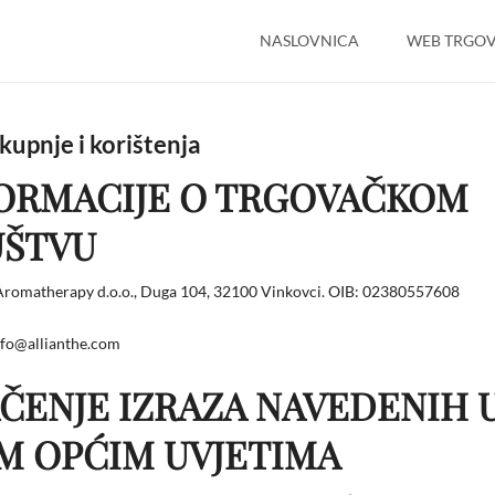
NASLOVNICA
WEB TRGOV
Cart
 kupnje i korištenja
ORMACIJE O TRGOVAČKOM
ŠTVU
 Aromatherapy d.o.o., Duga 104, 32100 Vinkovci. OIB: 02380557608
nfo@allianthe.com
ČENJE IZRAZA NAVEDENIH 
M OPĆIM UVJETIMA