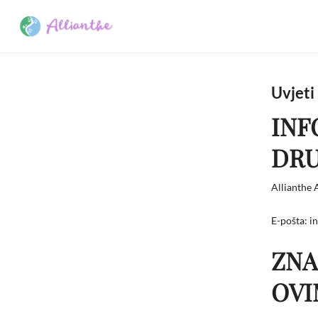
Skip
to
main
content
Uvjeti
INF
Pritisnite enter za pretraživanje ili esc za prekid
DRU
Allianthe
E-pošta: i
ZNA
OVI