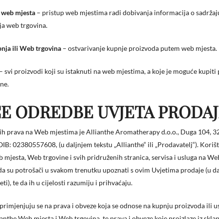
 web mjesta
– pristup web mjestima radi dobivanja informacija o sadržaju i
ja web trgovina.
nja ili Web trgovina
– ostvarivanje kupnje proizvoda putem web mjesta.
– svi proizvodi koji su istaknuti na web mjestima, a koje je moguće kupit
ne.
E ODREDBE UVJETA PRODAJ
vih prava na Web mjestima je Allianthe Aromatherapy d.o.o., Duga 104, 
OIB: 02380557608, (u daljnjem tekstu „Allianthe“ ili „Prodavatelj“). Kori
 mjesta, Web trgovine i svih pridruženih stranica, servisa i usluga na W
da su potrošači u svakom trenutku upoznati s ovim Uvjetima prodaje (u d
eti), te da ih u cijelosti razumiju i prihvaćaju.
 primjenjuju se na prava i obveze koja se odnose na kupnju proizvoda ili u
anthe Web mjesta i Web trgovina, te prava i obveze koje proizlaze iz skla