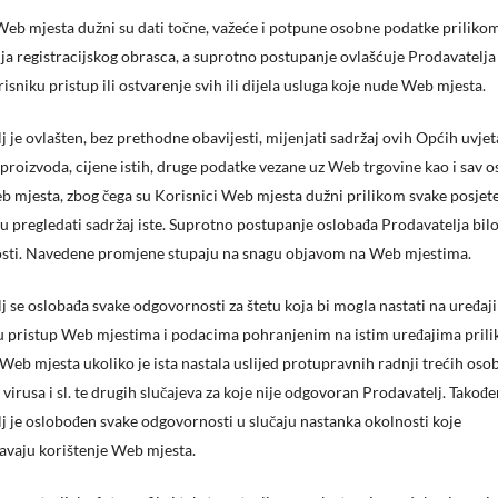
Web mjesta dužni su dati točne, važeće i potpune osobne podatke priliko
ja registracijskog obrasca, a suprotno postupanje ovlašćuje Prodavatelja
isniku pristup ili ostvarenje svih ili dijela usluga koje nude Web mjesta.
j je ovlašten, bez prethodne obavijesti, mijenjati sadržaj ovih Općih uvjet
proizvoda, cijene istih, druge podatke vezane uz Web trgovine kao i sav os
b mjesta, zbog čega su Korisnici Web mjesta dužni prilikom svake posjet
 pregledati sadržaj iste. Suprotno postupanje oslobađa Prodavatelja bil
sti. Navedene promjene stupaju na snagu objavom na Web mjestima.
j se oslobađa svake odgovornosti za štetu koja bi mogla nastati na uređaj
 pristup Web mjestima i podacima pohranjenim na istim uređajima pril
 Web mjesta ukoliko je ista nastala uslijed protupravnih radnji trećih oso
virusa i sl. te drugih slučajeva za koje nije odgovoran Prodavatelj. Takođe
j je oslobođen svake odgovornosti u slučaju nastanka okolnosti koje
vaju korištenje Web mjesta.