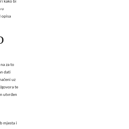
ri kako bi
a u
 opisa
D
na za to
n dati
načeni uz
Ugovora te
in utvrđen
 mjesta i