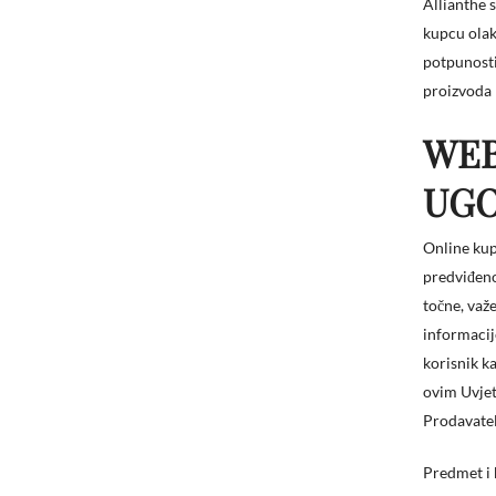
Allianthe s
kupcu olak
potpunosti
proizvoda 
WEB
UGO
Online kup
predviđeno
točne, važ
informacij
korisnik k
ovim Uvjet
Prodavatel
Predmet i