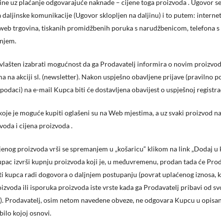
ne uz plaćanje odgovarajuće naknade – cijene toga proizvoda . Ugovor se
 daljinske komunikacije (Ugovor sklopljen na daljinu) i to putem: interne
eb trgovina, tiskanih promidžbenih poruka s narudžbenicom, telefona s
njem.
vlašten izabrati mogućnost da ga Prodavatelj informira o novim proizvo
a na akciji sl. (newsletter). Nakon uspješno obavljene prijave (pravilno 
 podaci) na e-mail Kupca biti će dostavljena obavijest o uspješnoj registrac
koje je moguće kupiti oglašeni su na Web mjestima, a uz svaki proizvod n
voda i cijena proizvoda .
jenog proizvoda vrši se spremanjem u „košaricu“ klikom na link „Dodaj u 
pac izvrši kupnju proizvoda koji je, u međuvremenu, prodan tada će Prod
ti kupca radi dogovora o daljnjem postupanju (povrat uplaćenog iznosa, 
izvoda ili isporuka proizvoda iste vrste kada ga Prodavatelj pribavi od sv
). Prodavatelj, osim netom navedene obveze, ne odgovara Kupcu u opis
bilo kojoj osnovi.