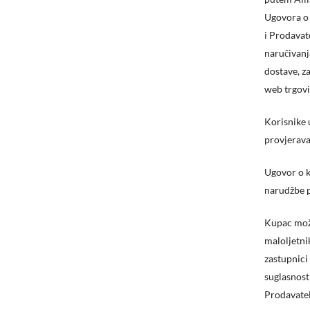
Ugovora o 
i Prodavat
naručivanj
dostave, z
web trgovi
Korisnike 
provjerava
Ugovor o k
narudžbe 
Kupac može
maloljetni
zastupnici
suglasnost
Prodavatel