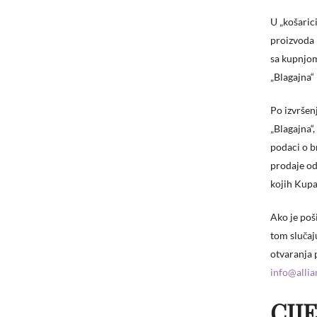
U „košaric
proizvoda 
sa kupnjom
„Blagajna“
Po izvršen
„Blagajna“
podaci o b
prodaje od
kojih Kupa
Ako je poš
tom slučaj
otvaranja 
info@alli
CIJ