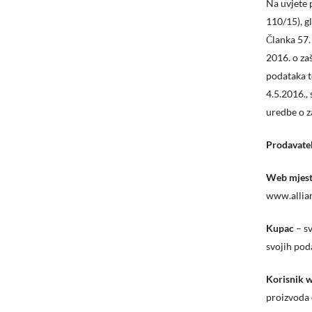
Na uvjete 
110/15), g
Članka 57.
2016. o za
podataka t
4.5.2016.,
uredbe o z
Prodavatel
Web mjes
www.allia
Kupac
– sv
svojih poda
Korisnik 
proizvoda 