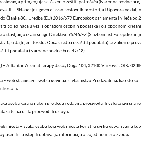
poslovanja primjenjuje se Zakon o zaštiti potrošača (Narodne novine broj
lava III. – Sklapanje ugovora izvan poslovnih prostorija i Ugovora na dalji
 do Članka 80., Uredba (EU) 2016/679 Europskog parlamenta i vijeća od 2
štiti pojedinaca u vezi s obradom osobnih podataka i o slobodnom kretan
e o stavljanju izvan snage Direktive 95/46/EZ (Službeni list Europske unij
 str. 1., u daljnjem tekstu: Opća uredba o zaštiti podataka) te Zakon o pro
aštiti podataka (Narodne novine broj 42/18)
j
– Allianthe Aromatherapy d.o.o., Duga 104, 32100 Vinkovci. OIB: 02
ta
– web stranica/e i web trgovina/e u vlasništvu Prodavatelja, kao što su
nthe.com.
aka osoba koja je nakon pregleda i odabira proizvoda ili usluge izvršila re
taka te naručila proizvod ili uslugu.
web mjesta
– svaka osoba koja web mjesta koristi u svrhu ostvarivanja ku
oglašenih na istoj ili dobivanja informacija o pojedinom proizvodu.