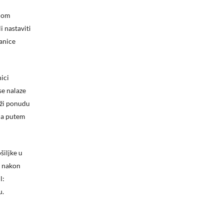
enom
 nastaviti
ranice
ici
se nalaze
rži ponudu
ona putem
šiljke u
i nakon
l:
u.