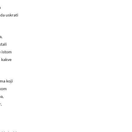
m
 da uskrati
a,
tali
e istom
o kakve
ima koji
ikom
ba,
r,
Nema proizvoda u košarici.
Go to shop