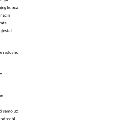
njeg kupca
 način
rata,
jesta i
te redovno
om
un
i
ti samo uz
j odredbi