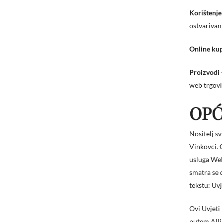
Korištenje
ostvarivan
Online kup
Proizvodi
web trgovi
OPĆ
Nositelj s
Vinkovci. 
usluga Web
smatra se 
tekstu: Uvj
Ovi Uvjeti
putem Alli