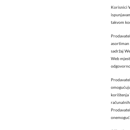
Korisnici 
ispunjavan
takvom kor
Prodavatel
asortiman 
sadržaj We
Web mjestu
odgovorno
Prodavatel
omogućuju
korištenja
računalnih 
Prodavatel
onemoguća