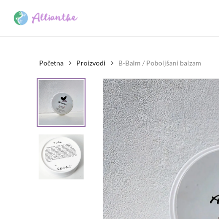
Skip
to
main
content
Početna
Proizvodi
B-Balm / Poboljšani balzam
Pritisnite enter za pretraživanje ili esc za prekid