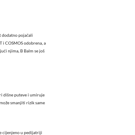
t dodatno pojačali
ERT i COSMOS odobrena, a
jući njima, B Balm se još
ri dišne puteve i umiruje
 može smanjiti rizik same
 cijenjeno u pedijatriji