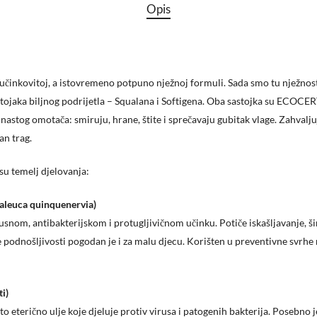
Opis
 učinkovitoj, a istovremeno potpuno nježnoj formuli. Sada smo tu nježnos
ojaka biljnog podrijetla – Squalana i Softigena. Oba sastojka su ECOC
nastog omotača: smiruju, hrane, štite i sprečavaju gubitak vlage. Zahvalju
an trag.
su temelj djelovanja:
laleuca quinquenervia)
nom, antibakterijskom i protugljivičnom učinku. Potiče iskašljavanje, ši
ne podnošljivosti pogodan je i za malu djecu. Korišten u preventivne svrhe
i)
to eterično ulje koje djeluje protiv virusa i patogenih bakterija. Posebno je