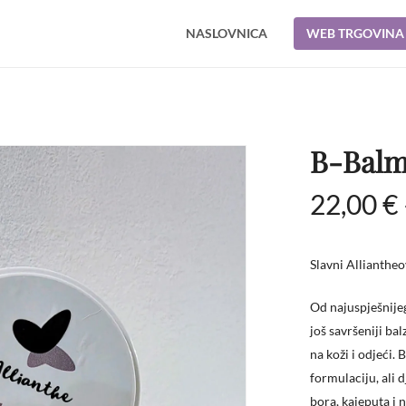
NASLOVNICA
WEB TRGOVINA
Cart
B-Balm
22,00
€
Slavni Allianthe
Od najuspješnijeg
još savršeniji ba
na koži i odjeći.
formulaciju, ali d
bora, kajeputa i n