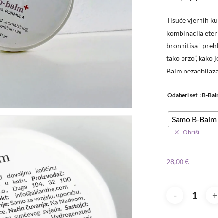
Tisuće vjernih k
kombinacija eteri
bronhitisa i pre
tako brzo”, kako j
Balm nezaobilazan
Odaberi set
: B-Bal
Samo B-Balm
Obriši
28,00
€