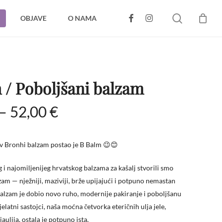
search
FACEBOOK
INSTAGRAM
OBJAVE
O NAMA
CLOSE
CART
 / Poboljšani balzam
Raspon
–
52,00
€
cijena:
od
ov Bronhi balzam postao je B Balm 😉😊
22,00 €
do
 i najomiljenijeg hrvatskog balzama za kašalj stvorili smo
lzam — nježniji, maziviji, brže upijajući i potpuno nemastan
52,00 €
 Balzam je dobio novo ruho, modernije pakiranje i poboljšanu
jelatni sastojci, naša moćna četvorka eteričnih ulja jele,
iaulija, ostala je potpuno ista.