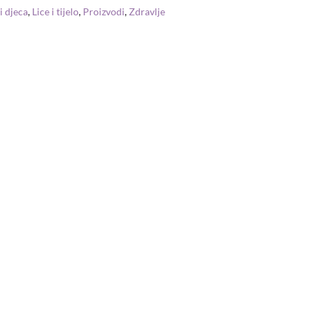
i djeca
,
Lice i tijelo
,
Proizvodi
,
Zdravlje