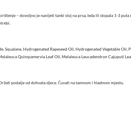
ištenje – dovoljno je nanijeti tanki sloj na prsa, leđa ili stopala 1-3 puta
trebi.
de, Squalane, Hydrogenated Rapeseed Oil, Hydrogenated Vegetable Oil, Pin
 Melaleuca Quinquenervia Leaf Oil, Melaleuca Leucadendron Cajuputi Lea
Držati podalje od dohvata djece. Čuvati na tamnom i hladnom mjestu.