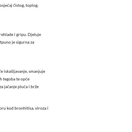
sjećaj čistog, toplog,
rehlade i gripu. Djeluje
otpuno je sigurna za
če iskašljavanje, smanjuje
ih tegoba te opće
za jačanje pluća i brže
oru kod bronhitisa, viroza i
Nema proizvoda u košarici.
Go to shop