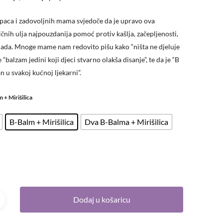
upaca i zadovoljnih mama svjedoče da je upravo ova
čnih ulja najpouzdanija pomoć protiv kašlja, začepljenosti,
hlada. Mnoge mame nam redovito pišu kako “ništa ne djeluje
e “balzam jedini koji djeci stvarno olakša disanje”, te da je “B
 u svakoj kućnoj ljekarni”.
m + Mirišilica
B-Balm + Mirišilica
Dva B-Balma + Mirišilica
Dodaj u košaricu