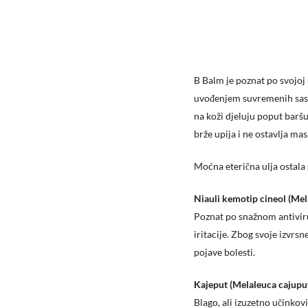
B Balm je poznat po svojoj
uvođenjem suvremenih sast
na koži djeluju poput baršu
brže upija i ne ostavlja mas
Moćna eterična ulja ostala 
Niauli kemotip cineol (Me
Poznat po snažnom antivirus
iritacije. Zbog svoje izvrs
pojave bolesti.
Kajeput (Melaleuca cajuput
Blago, ali izuzetno učinkovi