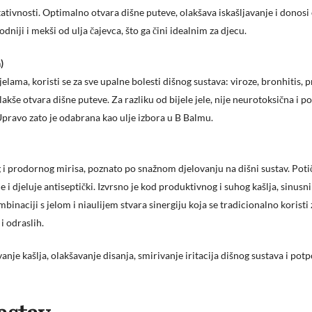
tativnosti. Optimalno otvara dišne puteve, olakšava iskašljavanje i donosi o
dniji i mekši od ulja čajevca, što ga čini idealnim za djecu.
)
lama, koristi se za sve upalne bolesti dišnog sustava: viroze, bronhitis, p
akše otvara dišne puteve. Za razliku od bijele jele, nije neurotoksična i p
pravo zato je odabrana kao ulje izbora u B Balmu.
og i prodornog mirisa, poznato po snažnom djelovanju na dišni sustav. Poti
e i djeluje antiseptički. Izvrsno je kod produktivnog i suhog kašlja, sinusn
binaciji s jelom i niaulijem stvara sinergiju koja se tradicionalno koristi 
i odraslih.
anje kašlja, olakšavanje disanja, smirivanje iritacija dišnog sustava i potp