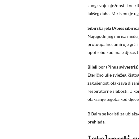
zbog svoje nježnosti i neiri
lakšeg daha. Miris mu je ugo
Sibirska jela (Abies sibirica
Najugodnijeg mirisa među je
protuupalno, umiruje grč i l
upotrebu kod male djece. U
Bijeli bor (Pinus sylvestris)
Eterično ulje svježeg, čist
zagušenost, olakšava disanj
respiratorne slabosti. U kom
olakšanje tegoba kod djece 
B Balm se koristi za ublažav
prehlada.