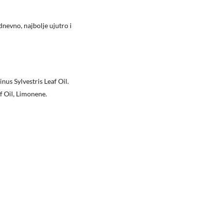
 dnevno, najbolje ujutro i
us Sylvestris Leaf Oil.
f Oil, Limonene.