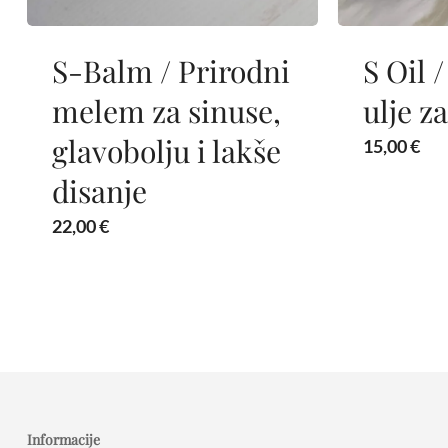
​S-Balm / Prirodni
S Oil 
melem za sinuse,
ulje z
glavobolju i lakše
15,00
€
disanje
22,00
€
Informacije