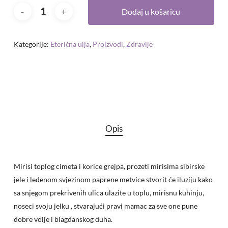
Dodaj u košaricu
Kategorije:
Eterična ulja
,
Proizvodi
,
Zdravlje
Opis
Mirisi toplog cimeta i korice grejpa, prozeti mirisima sibirske
jele i ledenom svjezinom paprene metvice stvorit će iluziju kako
sa snjegom prekrivenih ulica ulazite u toplu, mirisnu kuhinju,
noseci svoju jelku , stvarajući pravi mamac za sve one pune
dobre volje i blagdanskog duha.