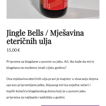
Jingle Bells / Mješavina
eteričnih ulja
15,00
€
Pripreme za blagdane u punom su jeku. Ali, tko kaže da miris
blagdana ne možemo imati cijelu godinu?
Ova mješavina eteričnih ulja pravi je majstor u stvaranju dojma
upravo pripremljene jelke, štipavog mirisa snježne večeri i
toplih kolačića blagdanskog doma koji je u punom jeku
priprema za najljepše razdoblje u godini.