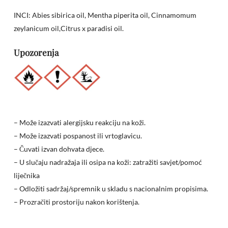
INCI: Abies sibirica oil, Mentha piperita oil, Cinnamomum
zeylanicum oil,Citrus x paradisi oil.
Upozorenja
– Može izazvati alergijsku reakciju na koži.
– Može izazvati pospanost ili vrtoglavicu.
– Čuvati izvan dohvata djece.
Nema proizvoda u košarici.
– U slučaju nadražaja ili osipa na koži: zatražiti savjet/pomoć
liječnika
Go to shop
– Odložiti sadržaj/spremnik u skladu s nacionalnim propisima.
– Prozračiti prostoriju nakon korištenja.