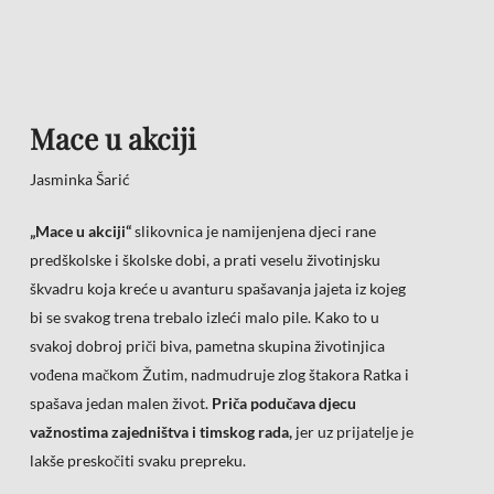
Skip
to
main
content
Mace u akciji
Jasminka Šarić
„Mace u akciji“
slikovnica je namijenjena djeci rane
predškolske i školske dobi, a prati veselu životinjsku
škvadru koja kreće u avanturu spašavanja jajeta iz kojeg
bi se svakog trena trebalo izleći malo pile. Kako to u
svakoj dobroj priči biva, pametna skupina životinjica
vođena mačkom Žutim, nadmudruje zlog štakora Ratka i
spašava jedan malen život.
Priča podučava djecu
važnostima zajedništva i timskog rada,
jer uz prijatelje je
lakše preskočiti svaku prepreku.